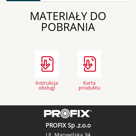
MATERIAŁY DO
POBRANIA
Instrukcja
Karta
obsługi
produktu
PROFIX Sp .z.o.o
Ul. Marywilska 34