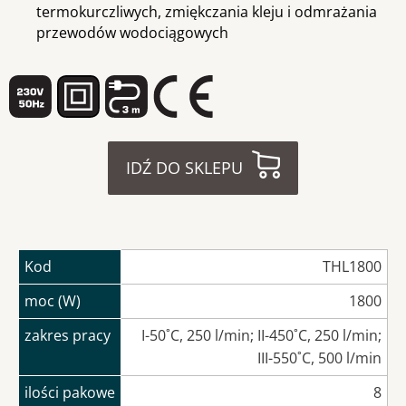
termokurczliwych, zmiękczania kleju i odmrażania
przewodów wodociągowych
IDŹ DO SKLEPU
Kod
THL1800
moc (W)
1800
zakres pracy
I-50˚C, 250 l/min; II-450˚C, 250 l/min;
III-550˚C, 500 l/min
ilości pakowe
8